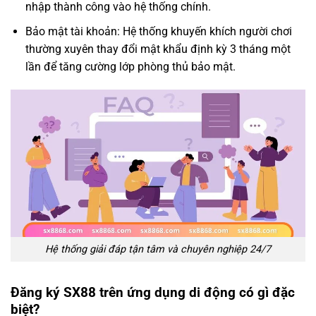
nhập thành công vào hệ thống chính.
Bảo mật tài khoản: Hệ thống khuyến khích người chơi
thường xuyên thay đổi mật khẩu định kỳ 3 tháng một
lần để tăng cường lớp phòng thủ bảo mật.
Hệ thống giải đáp tận tâm và chuyên nghiệp 24/7
Đăng ký SX88 trên ứng dụng di động có gì đặc
biệt?