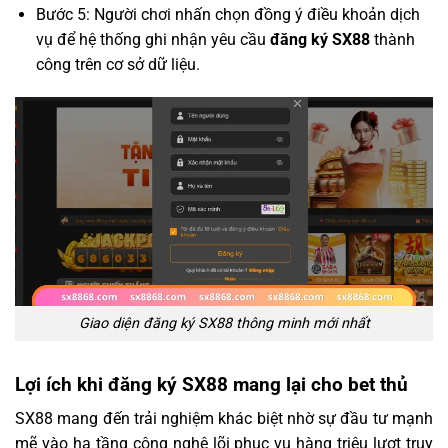
Bước 5: Người chơi nhấn chọn đồng ý điều khoản dịch
vụ để hệ thống ghi nhận yêu cầu
đăng ký SX88
thành
công trên cơ sở dữ liệu.
Giao diện đăng ký SX88 thông minh mới nhất
Lợi ích khi đăng ký SX88 mang lại cho bet thủ
SX88 mang đến trải nghiệm khác biệt nhờ sự đầu tư mạnh
mẽ vào hạ tầng công nghệ lõi phục vụ hàng triệu lượt truy