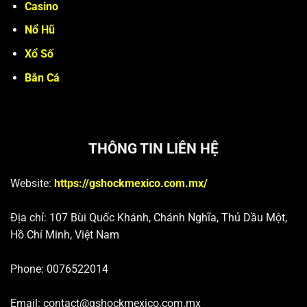
Casino
Nổ Hũ
Xổ Số
Bắn Cá
THÔNG TIN LIÊN HỆ
Website:
https://gshockmexico.com.mx/
Địa chỉ:
107 Bùi Quốc Khánh, Chánh Nghĩa, Thủ Dầu Một,
Hồ Chí Minh, Việt Nam
Phone:
0076522014
Email:
contact@gshockmexico.com.mx