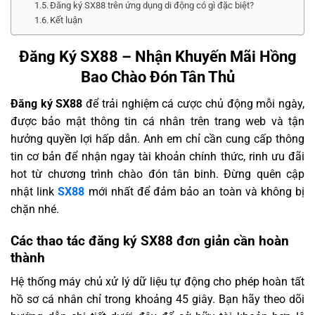
Đăng ký SX88 trên ứng dụng di động có gì đặc biệt?
Kết luận
Đăng Ký SX88 – Nhận Khuyến Mãi Hồng
Bao Chào Đón Tân Thủ
Đăng ký SX88
để trải nghiệm cá cược chủ động mỗi ngày,
được bảo mật thông tin cá nhân trên trang web và tận
hưởng quyền lợi hấp dẫn. Anh em chỉ cần cung cấp thông
tin cơ bản để nhận ngay tài khoản chính thức, rinh ưu đãi
hot từ chương trình chào đón tân binh. Đừng quên cập
nhật link
SX88
mới nhất để đảm bảo an toàn và không bị
chặn nhé.
Các thao tác đăng ký SX88 đơn giản cần hoàn
thành
Hệ thống máy chủ xử lý dữ liệu tự động cho phép hoàn tất
hồ sơ cá nhân chỉ trong khoảng 45 giây. Bạn hãy theo dõi