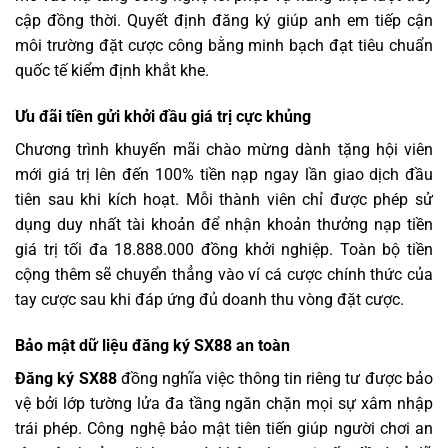
cập đồng thời. Quyết định đăng ký giúp anh em tiếp cận
môi trường đặt cược công bằng minh bạch đạt tiêu chuẩn
quốc tế kiểm định khắt khe.
Ưu đãi tiền gửi khởi đầu giá trị cực khủng
Chương trình khuyến mãi chào mừng dành tặng hội viên
mới giá trị lên đến 100% tiền nạp ngay lần giao dịch đầu
tiên sau khi kích hoạt. Mỗi thành viên chỉ được phép sử
dụng duy nhất tài khoản để nhận khoản thưởng nạp tiền
giá trị tối đa 18.888.000 đồng khởi nghiệp. Toàn bộ tiền
cộng thêm sẽ chuyển thẳng vào ví cá cược chính thức của
tay cược sau khi đáp ứng đủ doanh thu vòng đặt cược.
Bảo mật dữ liệu đăng ký SX88 an toàn
Đăng ký SX88
đồng nghĩa việc thông tin riêng tư được bảo
vệ bởi lớp tường lửa đa tầng ngăn chặn mọi sự xâm nhập
trái phép. Công nghệ bảo mật tiên tiến giúp người chơi an