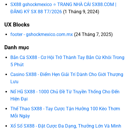
SX88 gshockmexico ⭐️ TRANG NHÀ CÁI SX88.COM |
ĐĂNG KÝ SX 88 T7/2026
(1 Tháng 9, 2024)
UX Blocks
footer - gshockmexico.com.mx
(24 Tháng 7, 2025)
Danh mục
Bắn Cá SX88 - Cơ Hội Trở Thành Tay Bắn Cừ Khôi Trong
5 Phút
Casino SX88 - Điểm Hẹn Giải Trí Dành Cho Giới Thượng
Lưu
Nổ Hũ SX88 - 1000 Chủ Đề Từ Truyền Thống Cho Đến
Hiện Đại
Thể Thao SX88 - Tay Cược Tận Hưởng 100 Kèo Thơm
Mỗi Ngày
Xổ Số SX88 - Đặt Cược Đa Dạng, Thưởng Lớn Và Minh