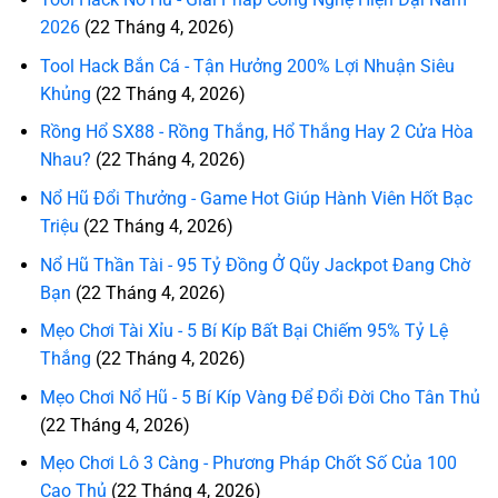
2026
(22 Tháng 4, 2026)
Tool Hack Bắn Cá - Tận Hưởng 200% Lợi Nhuận Siêu
Khủng
(22 Tháng 4, 2026)
Rồng Hổ SX88 - Rồng Thắng, Hổ Thắng Hay 2 Cửa Hòa
Nhau?
(22 Tháng 4, 2026)
Nổ Hũ Đổi Thưởng - Game Hot Giúp Hành Viên Hốt Bạc
Triệu
(22 Tháng 4, 2026)
Nổ Hũ Thần Tài - 95 Tỷ Đồng Ở Qũy Jackpot Đang Chờ
Bạn
(22 Tháng 4, 2026)
Mẹo Chơi Tài Xỉu - 5 Bí Kíp Bất Bại Chiếm 95% Tỷ Lệ
Thắng
(22 Tháng 4, 2026)
Mẹo Chơi Nổ Hũ - 5 Bí Kíp Vàng Để Đổi Đời Cho Tân Thủ
(22 Tháng 4, 2026)
Mẹo Chơi Lô 3 Càng - Phương Pháp Chốt Số Của 100
Cao Thủ
(22 Tháng 4, 2026)