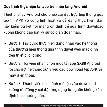
Quy trình thực hiện tải app trên nền tảng Android
Thiết bị chạy Android cho phép cài đặt trực tiếp thông qua
tệp tin APK vô cùng linh hoạt và dễ dàng thực hiện. Bạn
hãy kiểm tra kết nối mạng ổn định để quá trình download
xuống không gặp bất kỳ sự cố gián đoạn nào.
Bước 1: Tay cược thực hiện đăng nhập vào hệ thống
của thương hiệu thông qua trình duyệt web mặc định
trên thiết bị di động.
Bước 2: Hội viên nhấn chọn mục
tải app SX88
Android
rồi chờ đợi hệ thống xử lý yêu cầu download tệp APK về
máy điện thoại.
Bước 3: Thành viên tiến hành mở tệp vừa download
xuống rồi đồng ý cài đặt ứng dụng từ nguồn không xác
định theo hướng dẫn.