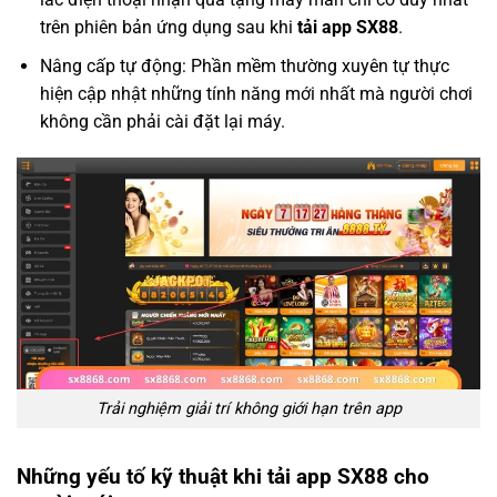
trên phiên bản ứng dụng sau khi
tải app SX88
.
Nâng cấp tự động: Phần mềm thường xuyên tự thực
hiện cập nhật những tính năng mới nhất mà người chơi
không cần phải cài đặt lại máy.
Trải nghiệm giải trí không giới hạn trên app
Những yếu tố kỹ thuật khi tải app SX88 cho