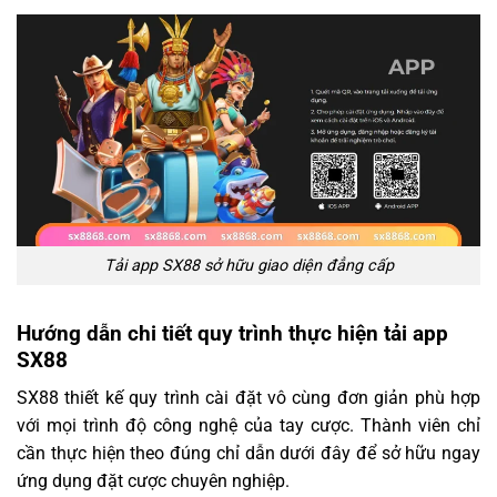
Tải app SX88 sở hữu giao diện đẳng cấp
Hướng dẫn chi tiết quy trình thực hiện tải app
SX88
SX88 thiết kế quy trình cài đặt vô cùng đơn giản phù hợp
với mọi trình độ công nghệ của tay cược. Thành viên chỉ
cần thực hiện theo đúng chỉ dẫn dưới đây để sở hữu ngay
ứng dụng đặt cược chuyên nghiệp.