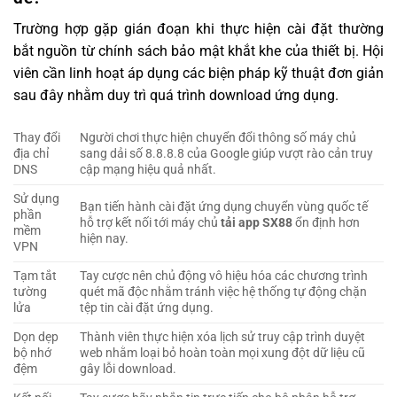
Trường hợp gặp gián đoạn khi thực hiện cài đặt thường
bắt nguồn từ chính sách bảo mật khắt khe của thiết bị. Hội
viên cần linh hoạt áp dụng các biện pháp kỹ thuật đơn giản
sau đây nhằm duy trì quá trình download ứng dụng.
Thay đổi
Người chơi thực hiện chuyển đổi thông số máy chủ
địa chỉ
sang dải số 8.8.8.8 của Google giúp vượt rào cản truy
DNS
cập mạng hiệu quả nhất.
Sử dụng
Bạn tiến hành cài đặt ứng dụng chuyển vùng quốc tế
phần
hỗ trợ kết nối tới máy chủ
tải app SX88
ổn định hơn
mềm
hiện nay.
VPN
Tạm tắt
Tay cược nên chủ động vô hiệu hóa các chương trình
tường
quét mã độc nhằm tránh việc hệ thống tự động chặn
lửa
tệp tin cài đặt ứng dụng.
Dọn dẹp
Thành viên thực hiện xóa lịch sử truy cập trình duyệt
bộ nhớ
web nhằm loại bỏ hoàn toàn mọi xung đột dữ liệu cũ
đệm
gây lỗi download.