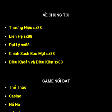
VỀ CHÚNG TÔI
Thương Hiệu sx88
Liên Hệ sx88
Đại Lý sx88
Chính Sách Bảo Mật sx88
Điều Khoản và Điều Kiện sx88
GAME NỔI BẬT
Thể Thao
Casino
Nổ Hũ