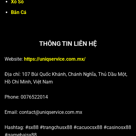
Xổ Số
Bắn Cá
THÔNG TIN LIÊN HỆ
Website:
https://uniqservice.com.mx/
Địa chỉ:
107 Bùi Quốc Khánh, Chánh Nghĩa, Thủ Dầu Một,
Hồ Chí Minh, Việt Nam
Phone:
0076522014
Email:
contact@uniqservice.com.mx
Hashtag:
#sx88 #trangchusx88 #cacuocsx88 #casinosx88
#gamebaisx88