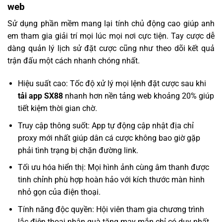
web
Sử dụng phần mềm mang lại tính chủ động cao giúp anh
em tham gia giải trí mọi lúc mọi nơi cực tiện. Tay cược dễ
dàng quản lý lịch sử đặt cược cũng như theo dõi kết quả
trận đấu một cách nhanh chóng nhất.
Hiệu suất cao: Tốc độ xử lý mọi lệnh đặt cược sau khi
tải app SX88
nhanh hơn nền tảng web khoảng 20% giúp
tiết kiệm thời gian chờ.
Truy cập thông suốt: App tự động cập nhật địa chỉ
proxy mới nhất giúp dân cá cược không bao giờ gặp
phải tình trạng bị chặn đường link.
Tối ưu hóa hiển thị: Mọi hình ảnh cùng âm thanh được
tinh chỉnh phù hợp hoàn hảo với kích thước màn hình
nhỏ gọn của điện thoại.
Tính năng độc quyền: Hội viên tham gia chương trình
lắc điện thoại nhận quà tặng may mắn chỉ có duy nhất