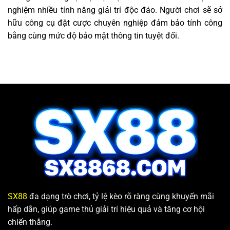
nghiệm nhiều tính năng giải trí độc đáo. Người chơi sẽ sở
hữu công cụ đặt cược chuyên nghiệp đảm bảo tính công
bằng cùng mức độ bảo mật thông tin tuyệt đối.
SX88
đa dạng trò chơi, tỷ lệ kèo rõ ràng cùng khuyến mãi
hấp dẫn, giúp game thủ giải trí hiệu quả và tăng cơ hội
chiến thắng.